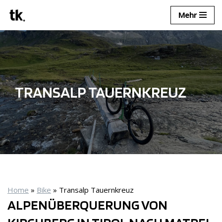
Mehr
Zum
Inhalt
springen
TRANSALP TAUERNKREUZ
Home
»
Bike
»
Transalp Tauernkreuz
ALPENÜBERQUERUNG VON